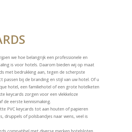
ARDS
ijpen we hoe belangrijk een professionele en
raling is voor hotels. Daarom bieden wij op maat
s met bedrukking aan, tegen de scherpste
ct passen bij de branding en stijl van uw hotel. Of u
que hotel, een familiehotel of een grote hotelketen
kte keycards zorgen voor een vlekkeloze
af de eerste kennismaking.
tte PVC keycards tot aan houten of papieren
, druppels of polsbandjes naar wens, veel is
rds compatibel met diverse merken hotelsloten,