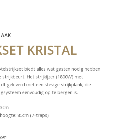
HAAK
KSET
KRISTAL
elstrijkset biedt alles wat gasten nodig hebben
 strijkbeurt. Het strijkijzer (1800W) met
t geleverd met een stevige strijkplank, die
ngsysteem eenvoudig op te bergen is.
33cm
 hoogte: 85cm (7-traps)
2501