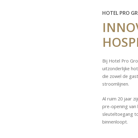
HOTEL PRO G
INNO
HOSPI
Bij Hotel Pro Gro
uitzonderlijke ho
die zowel de gas
stroomlijnen.
Al ruim 20 jaar z
pre-opening van h
sleuteltoegang to
binnenloopt.