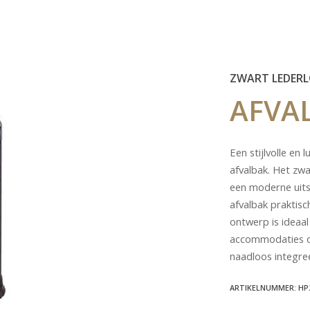
ZWART LEDERL
AFVA
Een stijlvolle en
afvalbak. Het zw
een moderne uitst
afvalbak praktisc
ontwerp is ideaal
accommodaties die
naadloos integree
ARTIKELNUMMER: HP