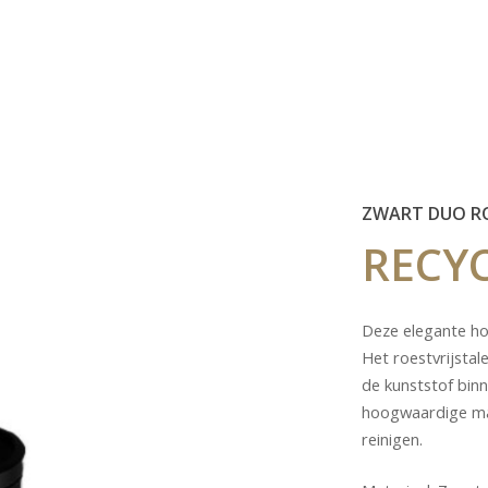
ZWART DUO R
RECY
Deze elegante ho
Het roestvrijstal
de kunststof bin
hoogwaardige mat
reinigen.