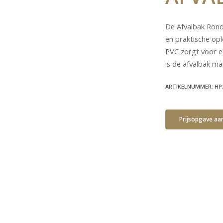
De Afvalbak Rond
en praktische op
PVC zorgt voor ee
is de afvalbak mak
ARTIKELNUMMER: HP
Prijsopgave aa