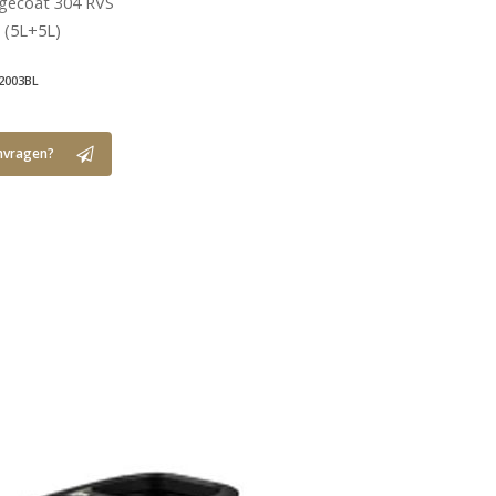
 gecoat 304 RVS
 (5L+5L)
2003BL
nvragen?