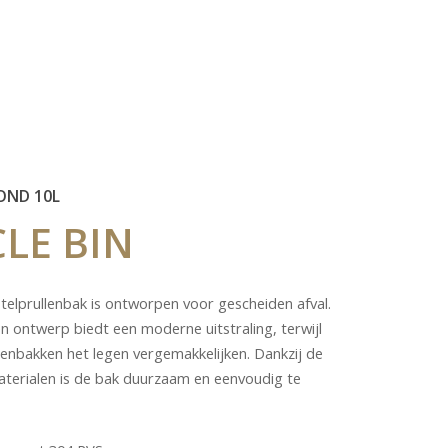
OND 10L
CLE
BIN
telprullenbak is ontworpen voor gescheiden afval.
en ontwerp biedt een moderne uitstraling, terwijl
nenbakken het legen vergemakkelijken. Dankzij de
erialen is de bak duurzaam en eenvoudig te