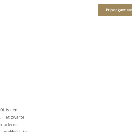
Prijsopgave aa
0L is een
. Het zwarte
n moderne
ak makkelijk te