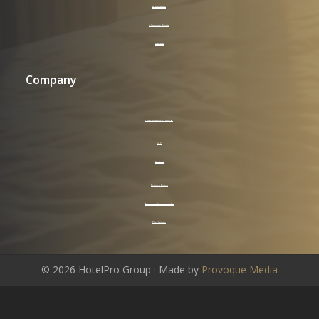
Badkamer
Algemene Ruimte
Signage
Company
Over HotelPro Group
FAQ
Contact
Privacy Policy
Algemene Voorwaarden
Disclaimer
©
2026
HotelPro Group · Made by
Provoque Media