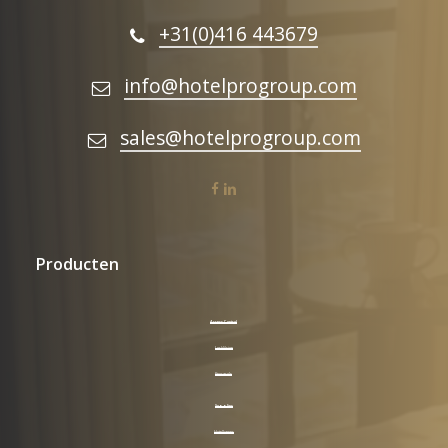
+31(0)416 443679
info@hotelprogroup.com
sales@hotelprogroup.com
facebook
linkedin
Producten
Access Control
LockVision
Keycards
Supplies
Hotelkamer