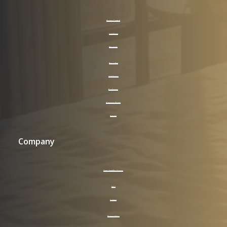
Access Control
LockVision
Keycards
Supplies
Hotelkamer
Badkamer
Algemene Ruimte
Signage
Company
Over HotelPro Group
FAQ
Contact
Privacy Policy