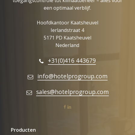
toegangscontrole tot klimaatbeheer – alles voor
een optimaal verblijf.
Hoofdkantoor Kaatsheuvel
Ierlandstraat 4
5171 PD Kaatsheuvel
Nederland
+31(0)416 443679
info@hotelprogroup.com
sales@hotelprogroup.com
facebook
linkedin
Producten