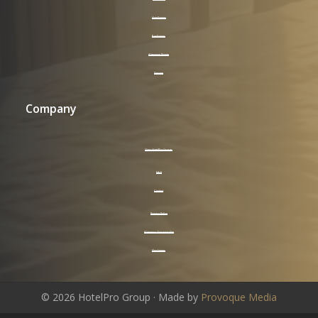
Hotelkamer
Badkamer
Algemene Ruimte
Signage
Company
Over HotelPro Group
FAQ
Contact
Privacy Policy
Algemene Voorwaarden
Disclaimer
©
2026
HotelPro Group · Made by
Provoque Media