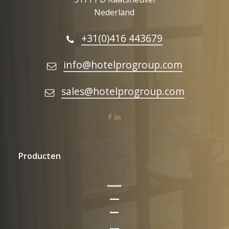
Nederland
+31(0)416 443679
info@hotelprogroup.com
sales@hotelprogroup.com
facebook
linkedin
Producten
Access Control
LockVision
Keycards
Supplies